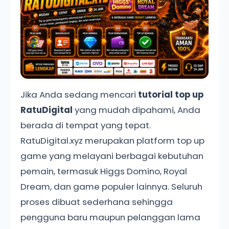
Jika Anda sedang mencari
tutorial top up
RatuDigital
yang mudah dipahami, Anda
berada di tempat yang tepat.
RatuDigital.xyz merupakan platform top up
game yang melayani berbagai kebutuhan
pemain, termasuk Higgs Domino, Royal
Dream, dan game populer lainnya. Seluruh
proses dibuat sederhana sehingga
pengguna baru maupun pelanggan lama