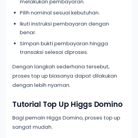
melakukan pembayaran.
Pilih nominal sesuai kebutuhan.
Ikuti instruksi pembayaran dengan
benar.
Simpan bukti pembayaran hingga
transaksi selesai diproses.
Dengan langkah sederhana tersebut,
proses top up biasanya dapat dilakukan
dengan lebih nyaman.
Tutorial Top Up Higgs Domino
Bagi pemain Higgs Domino, proses top up
sangat mudah.