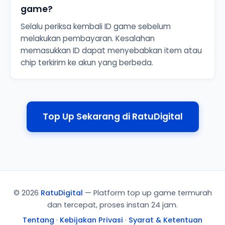
game?
Selalu periksa kembali ID game sebelum
melakukan pembayaran. Kesalahan
memasukkan ID dapat menyebabkan item atau
chip terkirim ke akun yang berbeda.
Top Up Sekarang di RatuDigital
© 2026
RatuDigital
— Platform top up game termurah
dan tercepat, proses instan 24 jam.
Tentang
·
Kebijakan Privasi
·
Syarat & Ketentuan