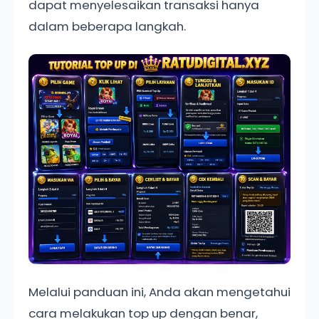
dapat menyelesaikan transaksi hanya
dalam beberapa langkah.
Melalui panduan ini, Anda akan mengetahui
cara melakukan top up dengan benar,