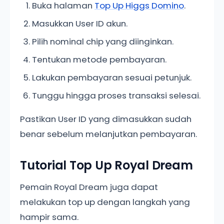
Buka halaman
Top Up Higgs Domino
.
Masukkan User ID akun.
Pilih nominal chip yang diinginkan.
Tentukan metode pembayaran.
Lakukan pembayaran sesuai petunjuk.
Tunggu hingga proses transaksi selesai.
Pastikan User ID yang dimasukkan sudah
benar sebelum melanjutkan pembayaran.
Tutorial Top Up Royal Dream
Pemain Royal Dream juga dapat
melakukan top up dengan langkah yang
hampir sama.