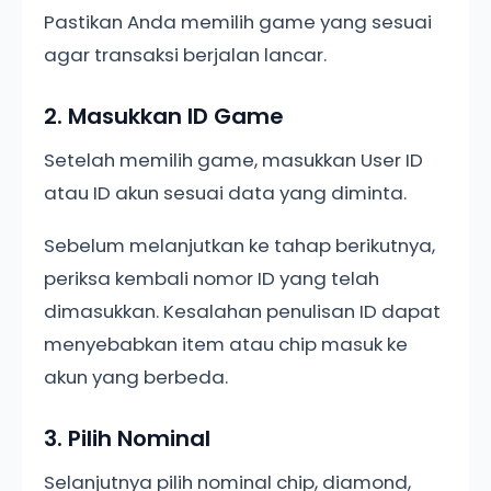
Pastikan Anda memilih game yang sesuai
agar transaksi berjalan lancar.
2. Masukkan ID Game
Setelah memilih game, masukkan User ID
atau ID akun sesuai data yang diminta.
Sebelum melanjutkan ke tahap berikutnya,
periksa kembali nomor ID yang telah
dimasukkan. Kesalahan penulisan ID dapat
menyebabkan item atau chip masuk ke
akun yang berbeda.
3. Pilih Nominal
Selanjutnya pilih nominal chip, diamond,