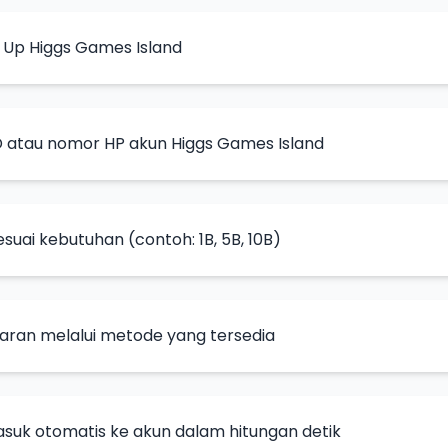
p Up Higgs Games Island
D atau nomor HP akun Higgs Games Island
sesuai kebutuhan (contoh: 1B, 5B, 10B)
ran melalui metode yang tersedia
suk otomatis ke akun dalam hitungan detik