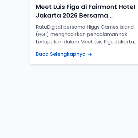
Meet Luis Figo di Fairmont Hotel
Jakarta 2026 Bersama
RatuDigital x Higgs Games
RatuDigital bersama Higgs Games Island
Island
(HGI) menghadirkan pengalaman tak
terlupakan dalam Meet Luis Figo Jakarta
2026. Simak keseruan acara dari fX
Baca Selengkapnya
Sudirman hingga Meet & Greet eksklusif
di Fairmont Hotel Jakarta.