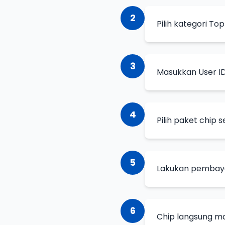
2
Pilih kategori To
3
Masukkan User I
4
Pilih paket chip 
5
Lakukan pembaya
6
Chip langsung ma