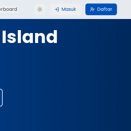
erboard
Masuk
Daftar
Island