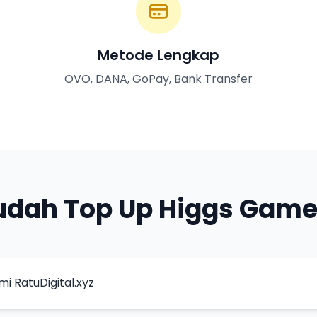
Metode Lengkap
OVO, DANA, GoPay, Bank Transfer
dah Top Up Higgs Game
i RatuDigital.xyz