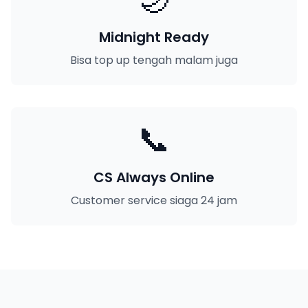
Midnight Ready
Bisa top up tengah malam juga
📞
CS Always Online
Customer service siaga 24 jam