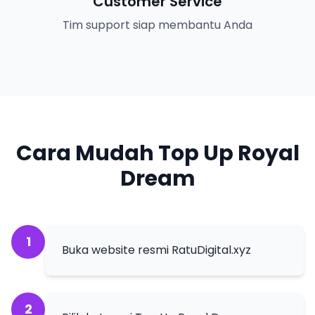
Customer Service
Tim support siap membantu Anda
Cara Mudah Top Up Royal
Dream
1
Buka website resmi RatuDigital.xyz
2