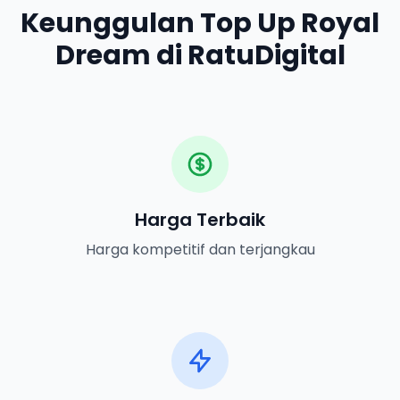
Keunggulan Top Up Royal
Dream di RatuDigital
Harga Terbaik
Harga kompetitif dan terjangkau