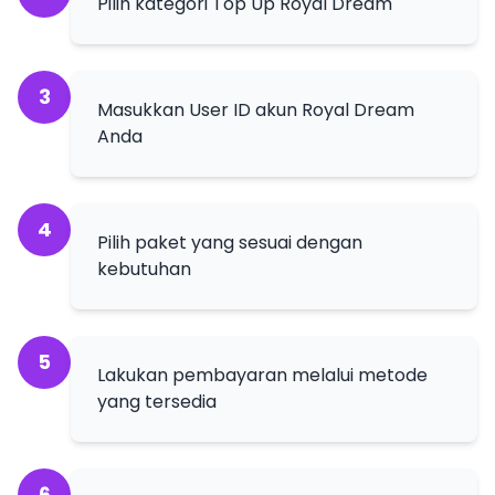
Pilih kategori Top Up Royal Dream
3
Masukkan User ID akun Royal Dream
Anda
4
Pilih paket yang sesuai dengan
kebutuhan
5
Lakukan pembayaran melalui metode
yang tersedia
6