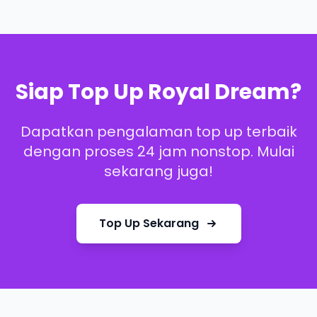
Siap Top Up Royal Dream?
Dapatkan pengalaman top up terbaik
dengan proses 24 jam nonstop. Mulai
sekarang juga!
Top Up Sekarang