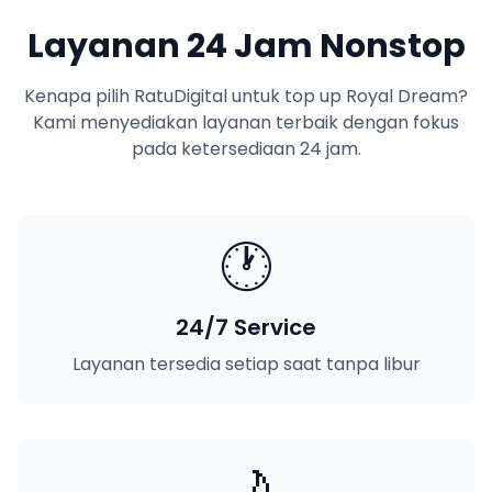
Layanan 24 Jam Nonstop
Kenapa pilih RatuDigital untuk top up Royal Dream?
Kami menyediakan layanan terbaik dengan fokus
pada ketersediaan 24 jam.
🕐
24/7 Service
Layanan tersedia setiap saat tanpa libur
🌙