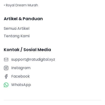
• Royal Dream Murah
Artikel & Panduan
Semua Artikel
Tentang Kami
Kontak / Sosial Media
support@ratudigital.xyz
Instagram
Facebook
WhatsApp